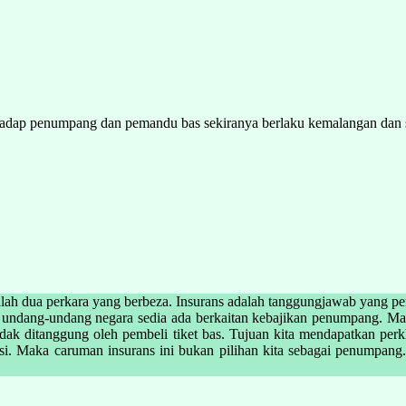
rhadap penumpang dan pemandu bas sekiranya berlaku kemalangan dan 
alah dua perkara yang berbeza. Insurans adalah tanggungjawab yang perlu
lahi undang-undang negara sedia ada berkaitan kebajikan penumpang. 
a tidak ditanggung oleh pembeli tiket bas. Tujuan kita mendapatkan p
esi. Maka caruman insurans ini bukan pilihan kita sebagai penumpang. 