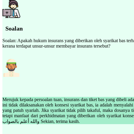
Soalan
Soalan: Apakah hukum insurans yang diberikan oleh syarikat bas te
kerana terdapat unsur-unsur membayar insurans tersebut?
Merujuk kepada persoalan tuan, insurans dan tiket bas yang dibeli ad
ini tidak dilaksanakan oleh konsesi syarikat bas, ia adalah menya
yang patuh syariah. Jika syarikat tidak pilih takaful, maka dosany
tetapi manfaat dari perkhidmatan yang diberikan oleh syarikat kons
والله أعلم بالصواب Sekian, terima kasih.