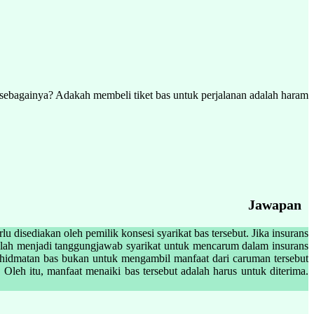
sebagainya? Adakah membeli tiket bas untuk perjalanan adalah haram
Jawapan
 disediakan oleh pemilik konsesi syarikat bas tersebut. Jika insurans
Malah menjadi tanggungjawab syarikat untuk mencarum dalam insurans
erkhidmatan bas bukan untuk mengambil manfaat dari caruman tersebut
Oleh itu, manfaat menaiki bas tersebut adalah harus untuk diterima.