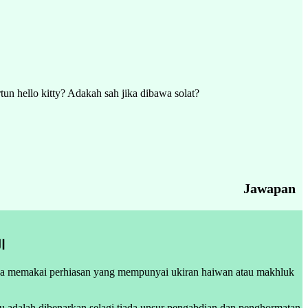
n hello kitty? Adakah sah jika dibawa solat?
Jawapan
ا
nya memakai perhiasan yang mempunyai ukiran haiwan atau makhluk
tu adalah dibenarkan selagi tiada unsur pengabdian dan penghormatan