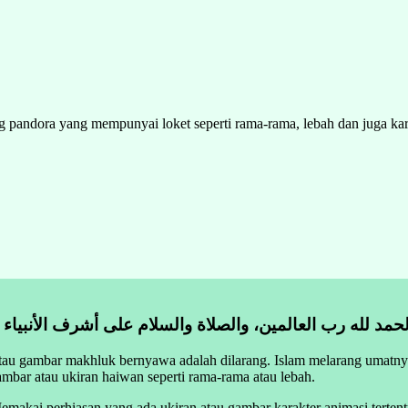
andora yang mempunyai loket seperti rama-rama, lebah dan juga kartu
لحمد لله رب العالمين، والصلاة والسلام على أشرف الأنبياء
atau gambar makhluk bernyawa adalah dilarang. Islam melarang umat
mbar atau ukiran haiwan seperti rama-rama atau lebah.
Memakai perhiasan yang ada ukiran atau gambar karakter animasi terten