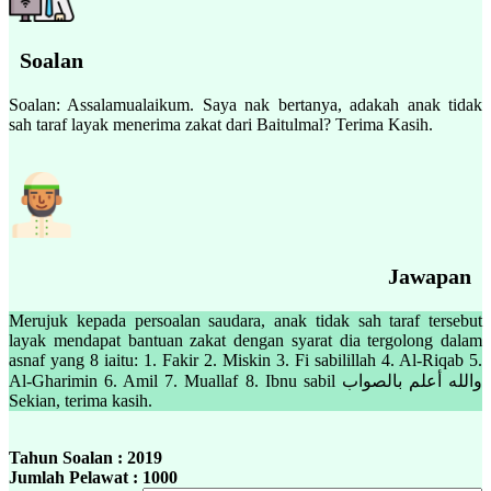
Soalan
Soalan: Assalamualaikum. Saya nak bertanya, adakah anak tidak
sah taraf layak menerima zakat dari Baitulmal? Terima Kasih.
Jawapan
Merujuk kepada persoalan saudara, anak tidak sah taraf tersebut
layak mendapat bantuan zakat dengan syarat dia tergolong dalam
asnaf yang 8 iaitu: 1. Fakir 2. Miskin 3. Fi sabilillah 4. Al-Riqab 5.
Al-Gharimin 6. Amil 7. Muallaf 8. Ibnu sabil والله أعلم بالصواب
Sekian, terima kasih.
Tahun Soalan : 2019
Jumlah Pelawat : 1000