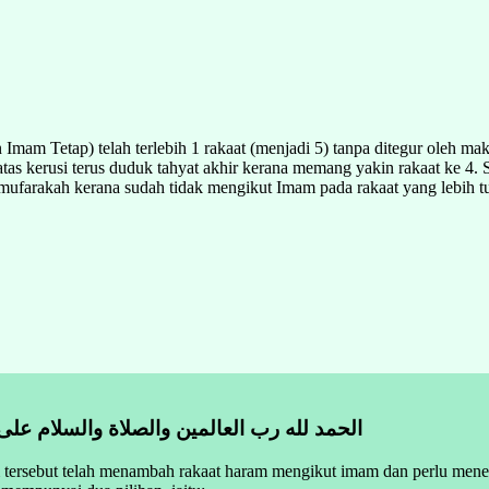
 Imam Tetap) telah terlebih 1 rakaat (menjadi 5) tanpa ditegur oleh
atas kerusi terus duduk tahyat akhir kerana memang yakin rakaat ke 
mufarakah kerana sudah tidak mengikut Imam pada rakaat yang lebih t
الحمد لله رب العالمين والصلاة والسلام على
ersebut telah menambah rakaat haram mengikut imam dan perlu menegu