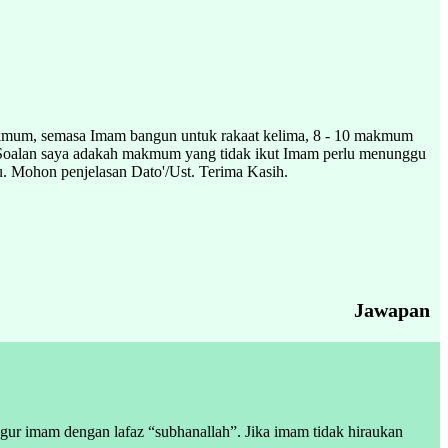
 makmum, semasa Imam bangun untuk rakaat kelima, 8 - 10 makmum
4. Soalan saya adakah makmum yang tidak ikut Imam perlu menunggu
u. Mohon penjelasan Dato'/Ust. Terima Kasih.
Jawapan
r imam dengan lafaz “subhanallah”. Jika imam tidak hiraukan