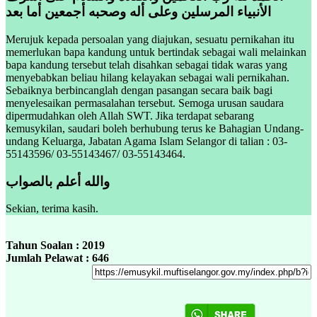
الأنبياء المرسلين وعلى أله وصحبه أجمعين أما بعد
Merujuk kepada persoalan yang diajukan, sesuatu pernikahan itu
memerlukan bapa kandung untuk bertindak sebagai wali melainkan
bapa kandung tersebut telah disahkan sebagai tidak waras yang
menyebabkan beliau hilang kelayakan sebagai wali pernikahan.
Sebaiknya berbincanglah dengan pasangan secara baik bagi
menyelesaikan permasalahan tersebut. Semoga urusan saudara
dipermudahkan oleh Allah SWT. Jika terdapat sebarang
kemusykilan, saudari boleh berhubung terus ke Bahagian Undang-
undang Keluarga, Jabatan Agama Islam Selangor di talian : 03-
55143596/ 03-55143467/ 03-55143464.
والله أعلم بالصواب
Sekian, terima kasih.
Tahun Soalan : 2019
Jumlah Pelawat : 646