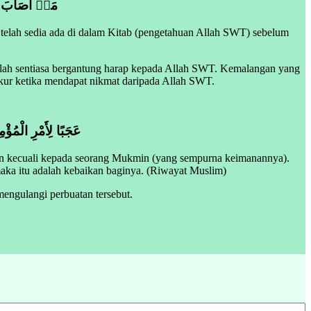
مَاۤ اَصَابَ م
 telah sedia ada di dalam Kitab (pengetahuan Allah SWT) sebelum
klah sentiasa bergantung harap kepada Allah SWT. Kemalangan yang
ukur ketika mendapat nikmat daripada Allah SWT.
عَجَبًا لِأَمْرِ الْمُؤْم
pun kecuali kepada seorang Mukmin (yang sempurna keimanannya).
maka itu adalah kebaikan baginya. (Riwayat Muslim)
mengulangi perbuatan tersebut.