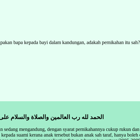
pakan bapa kepada bayi dalam kandungan, adakah pernikahan itu sah? a
الحمد لله رب العالمين والصلاة والسلام على
un sedang mengandung, dengan syarat pernikahannya cukup rukun dan 
n) kepada suami kerana anak tersebut bukan anak sah taraf, hanya bole