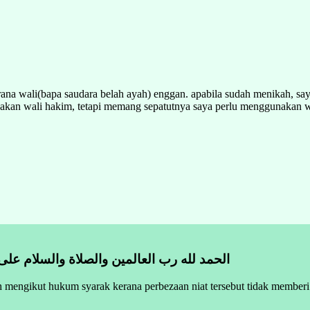
a wali(bapa saudara belah ayah) enggan. apabila sudah menikah, saya 
akan wali hakim, tetapi memang sepatutnya saya perlu menggunakan w
الحمد لله رب العالمين والصلاة والسلام على
h mengikut hukum syarak kerana perbezaan niat tersebut tidak member