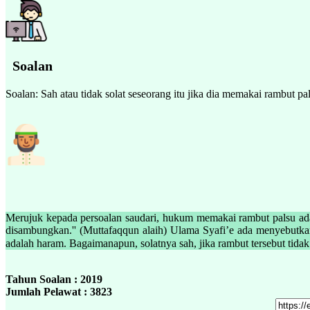
Soalan
Soalan: Sah atau tidak solat seseorang itu jika dia memakai rambut pa
Merujuk kepada persoalan saudari, hukum memakai rambut palsu ad
disambungkan.'' (Muttafaqqun alaih) Ulama Syafi’e ada menyebutk
Tahun Soalan : 2019
Jumlah Pelawat : 3823