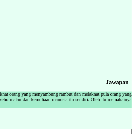
Jawapan
laknat orang yang menyambung rambut dan melaknat pula orang yang
ehormatan dan kemuliaan manusia itu sendiri. Oleh itu memakainya