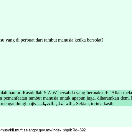
lsu yang di perbuat dari rambut manusia ketika bersolat?
alah haram. Rasulullah S.A.W bersabda yang bermaksud: ''Allah me
an pemanfaatan rambut manusia untuk apapun juga, diharamkan demi k
adalah haram. Bagaimanapun, solatnya sah, jika rambut tersebut tidak mengandungi najis. والله أعلم بالصواب Sekian, terima kasih.