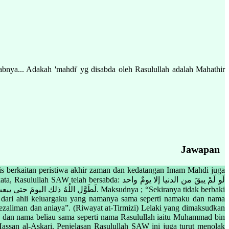
bnya... Adakah 'mahdi' yg disabda oleh Rasulullah adalah Mahathir
Jawapan
is berkaitan peristiwa akhir zaman dan kedatangan Imam Mahdi juga
sabda: لَو لَمْ يبقَ من الدنيا إلا يومٌ واحد
. Maksudnya ; “Sekiranya tidak berbaki
tau dari ahli keluargaku yang namanya sama seperti namaku dan nama
zaliman dan aniaya”. (Riwayat at-Tirmizi) Lelaki yang dimaksudkan
 dan nama beliau sama seperti nama Rasulullah iaitu Muhammad bin
san al-Askari. Penjelasan Rasulullah SAW ini juga turut menolak