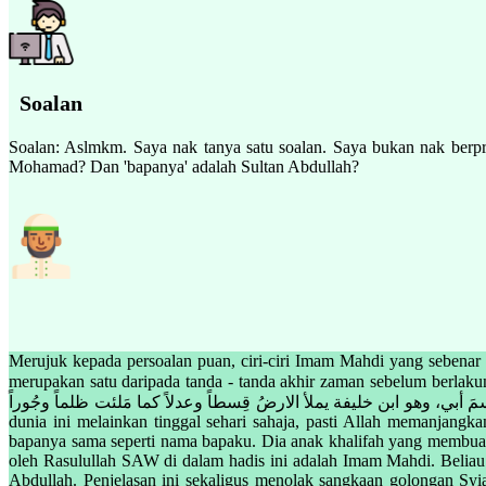
Soalan
Soalan: Aslmkm. Saya nak tanya satu soalan. Saya bukan nak berpr
Mohamad? Dan 'bapanya' adalah Sultan Abdullah?
Merujuk kepada persoalan puan, ciri-ciri Imam Mahdi yang sebenar
merupakan satu daripada tanda - tanda akhir zaman sebelum berlakunya hari kiamat
مي واسمُ أبيه اسمَ أبي، وهو ابن خليفة يملأ الارضُ قِسطاً وعدلاً كما مَلئت ظلماً وجُوراً
dunia ini melainkan tinggal sehari sahaja, pasti Allah memanjangk
bapanya sama seperti nama bapaku. Dia anak khalifah yang membuat
oleh Rasulullah SAW di dalam hadis ini adalah Imam Mahdi. Belia
Abdullah. Penjelasan ini sekaligus menolak sangkaan golongan S