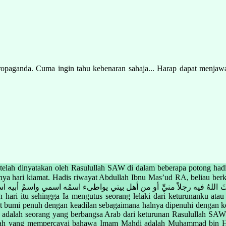
opaganda. Cuma ingin tahu kebenaran sahaja... Harap dapat menjawa
 telah dinyatakan oleh Rasulullah SAW di dalam beberapa potong had
. Hadis riwayat Abdullah Ibnu Mas’ud RA, beliau berkata, Rasulullah SAW telah ber
لَطَوَّل اللُهُ ذلك اليومَ حتى يبعثَ اللهُ فيه رجلاً منيِّ أو من أهل بيتي يواطىء اسمُه اس
an hari itu sehingga Ia mengutus seorang lelaki dari keturunanku a
 bumi penuh dengan keadilan sebagaimana halnya dipenuhi dengan ke
u adalah seorang yang berbangsa Arab dari keturunan Rasulullah SAW
yiah yang mempercayai bahawa Imam Mahdi adalah Muhammad bin Has