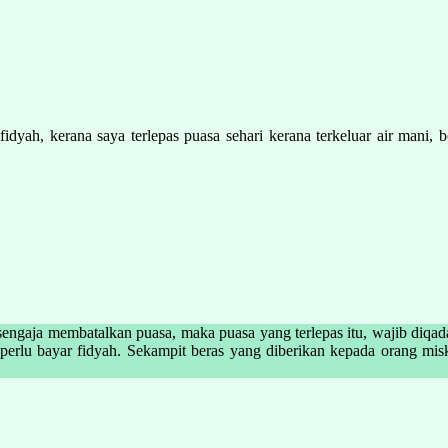
dyah, kerana saya terlepas puasa sehari kerana terkeluar air mani, 
engaja membatalkan puasa, maka puasa yang terlepas itu, wajib diqad
rlu bayar fidyah. Sekampit beras yang diberikan kepada orang miskin