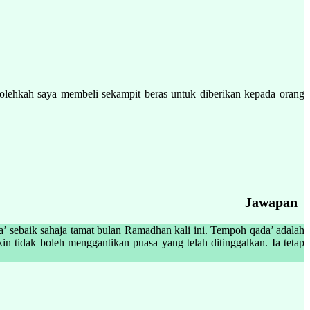
bolehkah saya membeli sekampit beras untuk diberikan kepada orang
Jawapan
a’ sebaik sahaja tamat bulan Ramadhan kali ini. Tempoh qada’ adalah
 tidak boleh menggantikan puasa yang telah ditinggalkan. Ia tetap