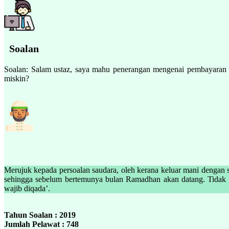
Soalan
Soalan: Salam ustaz, saya mahu penerangan mengenai pembayaran fi
miskin?
Merujuk kepada persoalan saudara, oleh kerana keluar mani dengan s
sehingga sebelum bertemunya bulan Ramadhan akan datang. Tidak pe
wajib diqada’.
Tahun Soalan : 2019
Jumlah Pelawat : 748