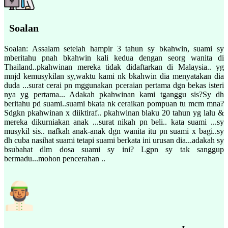
Soalan
Soalan: Assalam setelah hampir 3 tahun sy bkahwin, suami sy
mberitahu pnah bkahwin kali kedua dengan seorg wanita di
Thailand..pkahwinan mereka tidak didaftarkan di Malaysia.. yg
mnjd kemusykilan sy,waktu kami nk bkahwin dia menyatakan dia
duda ...surat cerai pn mggunakan pceraian pertama dgn bekas isteri
nya yg pertama... Adakah pkahwinan kami tganggu sis?Sy dh
beritahu pd suami..suami bkata nk ceraikan pompuan tu mcm mna?
Sdgkn pkahwinan x diiktiraf.. pkahwinan blaku 20 tahun yg lalu &
mereka dikurniakan anak ...surat nikah pn beli.. kata suami ...sy
musykil sis.. nafkah anak-anak dgn wanita itu pn suami x bagi..sy
dh cuba nasihat suami tetapi suami berkata ini urusan dia...adakah sy
bsubahat dlm dosa suami sy ini? Lgpn sy tak sanggup
bermadu...mohon pencerahan ..