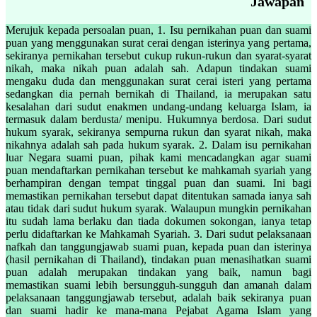
Jawapan
Merujuk kepada persoalan puan, 1. Isu pernikahan puan dan suami
puan yang menggunakan surat cerai dengan isterinya yang pertama,
sekiranya pernikahan tersebut cukup rukun-rukun dan syarat-syarat
nikah, maka nikah puan adalah sah. Adapun tindakan suami
mengaku duda dan menggunakan surat cerai isteri yang pertama
sedangkan dia pernah bernikah di Thailand, ia merupakan satu
kesalahan dari sudut enakmen undang-undang keluarga Islam, ia
termasuk dalam berdusta/ menipu. Hukumnya berdosa. Dari sudut
hukum syarak, sekiranya sempurna rukun dan syarat nikah, maka
nikahnya adalah sah pada hukum syarak. 2. Dalam isu pernikahan
luar Negara suami puan, pihak kami mencadangkan agar suami
puan mendaftarkan pernikahan tersebut ke mahkamah syariah yang
berhampiran dengan tempat tinggal puan dan suami. Ini bagi
memastikan pernikahan tersebut dapat ditentukan samada ianya sah
atau tidak dari sudut hukum syarak. Walaupun mungkin pernikahan
itu sudah lama berlaku dan tiada dokumen sokongan, ianya tetap
perlu didaftarkan ke Mahkamah Syariah. 3. Dari sudut pelaksanaan
nafkah dan tanggungjawab suami puan, kepada puan dan isterinya
(hasil pernikahan di Thailand), tindakan puan menasihatkan suami
puan adalah merupakan tindakan yang baik, namun bagi
memastikan suami lebih bersungguh-sungguh dan amanah dalam
pelaksanaan tanggungjawab tersebut, adalah baik sekiranya puan
dan suami hadir ke mana-mana Pejabat Agama Islam yang