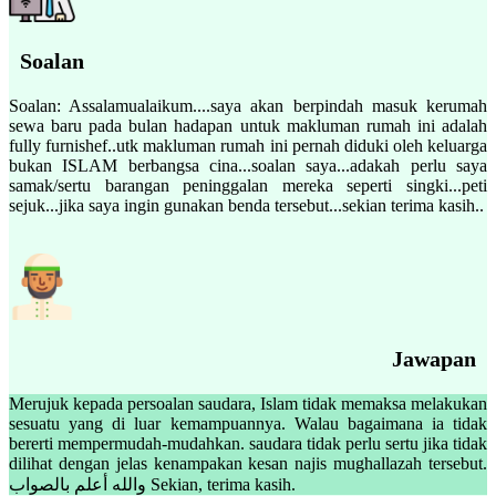
Soalan
Soalan: Assalamualaikum....saya akan berpindah masuk kerumah
sewa baru pada bulan hadapan untuk makluman rumah ini adalah
fully furnishef..utk makluman rumah ini pernah diduki oleh keluarga
bukan ISLAM berbangsa cina...soalan saya...adakah perlu saya
samak/sertu barangan peninggalan mereka seperti singki...peti
sejuk...jika saya ingin gunakan benda tersebut...sekian terima kasih..
Jawapan
Merujuk kepada persoalan saudara, Islam tidak memaksa melakukan
sesuatu yang di luar kemampuannya. Walau bagaimana ia tidak
bererti mempermudah-mudahkan. saudara tidak perlu sertu jika tidak
dilihat dengan jelas kenampakan kesan najis mughallazah tersebut.
والله أعلم بالصواب Sekian, terima kasih.